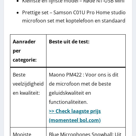
Kleinste en fijnste model – Røde NT-USB Mini
Prettige set – Samson C01U Pro Home studio
microfoon set met koptelefoon en standaard
Aanrader
Beste uit de test
:
per
categorie:
Beste
Maono PM422 : Voor ons is dit
veelzijdigheid
de microfoon met de beste
en kwaliteit:
geluidskwaliteit en
functionaliteiten.
>> Check laagste prijs
(momenteel bol.com)
Mooiste
Blue Microphones Snowball: Uit