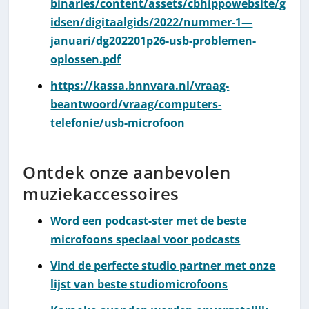
binaries/content/assets/cbhippowebsite/g
idsen/digitaalgids/2022/nummer-1—
januari/dg202201p26-usb-problemen-
oplossen.pdf
https://kassa.bnnvara.nl/vraag-
beantwoord/vraag/computers-
telefonie/usb-microfoon
Ontdek onze aanbevolen
muziekaccessoires
Word een podcast-ster met de beste
microfoons speciaal voor podcasts
Vind de perfecte studio partner met onze
lijst van beste studiomicrofoons