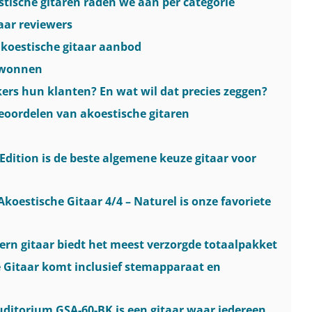
stische gitaren raden we aan per categorie
taar reviewers
 akoestische gitaar aanbod
erwonnen
ers hun klanten? En wat wil dat precies zeggen?
eoordelen van akoestische gitaren
Edition is de beste algemene keuze gitaar voor
Akoestische Gitaar 4/4 – Naturel is onze favoriete
ern gitaar biedt het meest verzorgde totaalpakket
e Gitaar komt inclusief stemapparaat en
uditorium GSA-60-BK is een gitaar waar iedereen