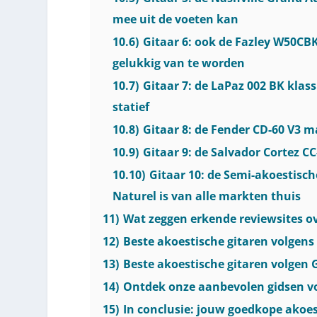
mee uit de voeten kan
10.6)
Gitaar 6: ook de Fazley W50CBK
gelukkig van te worden
10.7)
Gitaar 7: de LaPaz 002 BK klas
statief
10.8)
Gitaar 8: de Fender CD-60 V3 
10.9)
Gitaar 9: de Salvador Cortez CC-
10.10)
Gitaar 10: de Semi-akoestis
Naturel is van alle markten thuis
11)
Wat zeggen erkende reviewsites ov
12)
Beste akoestische gitaren volgens
13)
Beste akoestische gitaren volgen 
14)
Ontdek onze aanbevolen gidsen vo
15)
In conclusie: jouw goedkope akoes