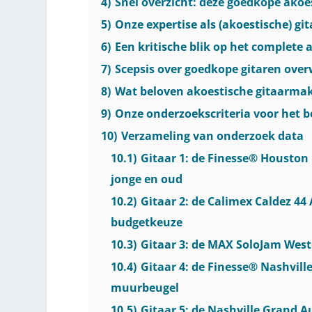
4)
Snel overzicht: deze goedkope akoe
5)
Onze expertise als (akoestische) gi
6)
Een kritische blik op het complete
7)
Scepsis over goedkope gitaren ov
8)
Wat beloven akoestische gitaarmak
9)
Onze onderzoekscriteria voor het b
10)
Verzameling van onderzoek data
10.1)
Gitaar 1: de Finesse® Houston 
jonge en oud
10.2)
Gitaar 2: de Calimex Caldez 44 
budgetkeuze
10.3)
Gitaar 3: de MAX SoloJam West
10.4)
Gitaar 4: de Finesse® Nashvill
muurbeugel
10.5)
Gitaar 5: de Nashville Grand A