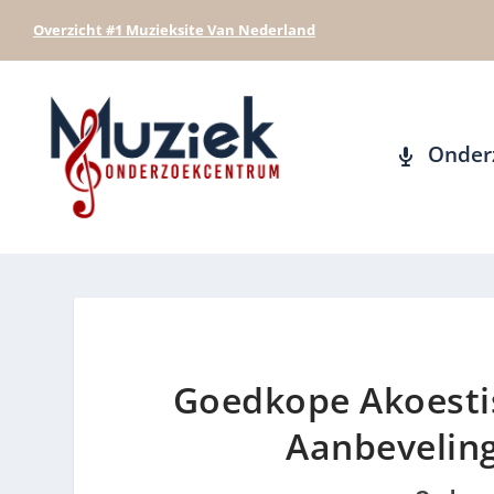
Overzicht #1 Muzieksite Van Nederland
Onder
Goedkope Akoestis
Aanbeveling